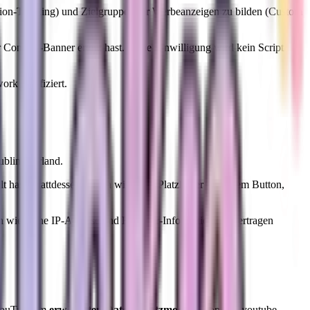
ion-Tracking) und Zielgruppen für Werbeanzeigen zu bilden (Custom
Consent-Banner erteilt hast. Ohne Einwilligung wird kein Script
k zertifiziert.
blin 2, Irland.
hast. Stattdessen zeigen wir einen Platzhalter mit einem Button,
n wie deine IP-Adresse und Browser-Informationen übertragen
 YouTube im
erweiterten Datenschutzmodus
(Domain: youtube-