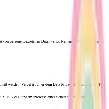
eitung von personenbezogenen Daten (z. B. Namen, E-Mail-Adressen o.
ittelt werden. Vercel ist unter dem Data Privacy Framework (DPF)
t. b DSGVO) und im Interesse einer sicheren, schnellen und