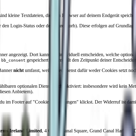
d kleine Textdateien, die dein Browser auf deinem Endgerät speichert
ür den Login-Status oder den Warenkorb). Diese erfolgen auf Grundlag
er angezeigt. Dort kannst du individuell entscheiden, welche optional
l
gespeichert und enthält den Zeitpunkt deiner Entsche
bb_consent
-Banner
nicht
umfasst, weil dieser Dienst dafür weder Cookies setzt no
lbaren optionalen Dienste nicht aktiviert: insbesondere wird kein Met
iesen Anbietern).
du im Footer auf "Cookie-Einstellungen" klickst. Der Widerruf ist dami
orms Ireland Limited
, 4 Grand Canal Square, Grand Canal Harbour, Du