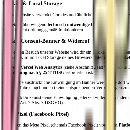
Cookies & Local Storage
Unsere Website verwendet Cookies und ähnliche Technologien. Das sin
Wir setzen überwiegend
technisch notwendige Cookies
ein (z. B. f
Website nicht ordnungsgemäß funktionieren.
Cookie-Consent-Banner & Widerruf
Beim ersten Besuch unserer Website wird dir ein Cookie-Consent-Bann
Auswahl wird im Local Storage deines Browsers unter dem Schlüsse
Hinweis:
Vercel Web Analytics
(siehe Abschnitt 2) ist vom Cookie
Einwilligung nach § 25 TTDSG
erforderlich ist.
Ohne deine ausdrückliche Einwilligung im Banner werden die dort wäh
oder YouTube eingebunden (keine entsprechenden Verbindungen zu d
Widerruf:
Du kannst deine Einwilligung jederzeit widerrufen, indem 
TTDSG, Art. 7 Abs. 3 DSGVO).
Meta Pixel (Facebook Pixel)
Wir setzen das Meta Pixel (ehemals Facebook Pixel) von
Meta Platf