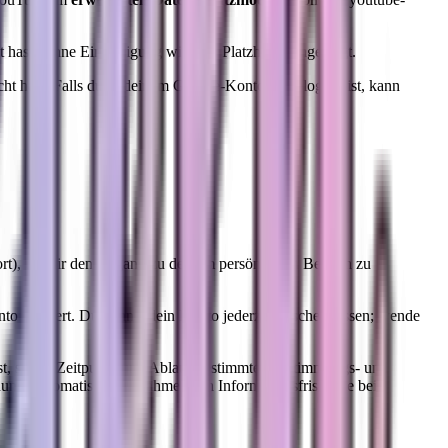
hast. Ohne Einwilligung wird ein Platzhalter angezeigt.
t hast. Falls du in deinem Google-Konto eingeloggt bist, kann
ort), um dir den Zugang zu deinem persönlichen Bereich zu
to existiert. Du kannst dein Konto jederzeit löschen lassen; wende
st, sowie Zeitpunkt und Ablauf bestimmter Zustimmungs- und
ung, automatische Annahme nach Informationsfrist), die bei