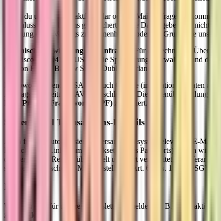
Wenn du uns per Kontaktformular oder E-Mail Anfragen zukommen läs
Anschlussfragen bei uns gespeichert. Diese Daten geben wir nicht oh
Erfüllung eines Vertrags zusammenhängt) oder auf Grundlage unseres b
Technische Abwicklung der Anfragen:
Für die technische Übermit
Francisco, CA 94114, USA). Die Speicherung, Verwaltung und die m
Gordon House, Barrow Street, Dublin 4, Irland).
Da sowohl Resend (USA) als auch Google (international) Daten außerh
Auftragsverarbeitung (AVV) geschlossen. Die Datenübermittlung in
Data Privacy Framework (DPF)
zertifiziert.
System- und Transaktions-E-Mails
Auch für den automatisierten Versand von systemrelevanten E-Mails 
Bereichs oder Links zum Zurücksetzen des Passworts) nutzen wir den
die Server von Resend übermittelt und dort verarbeitet. Die Verarbeit
sicheren technischen E-Mail-Zustellung (Art. 6 Abs. 1 lit. f DSGVO).
Newsletter
Wenn du dich für unseren Newsletter anmeldest (z. B. durch aktives 
zuzusenden.