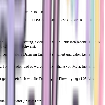
. Sie richten keinen Schaden an.
e von Art. 6 Abs. 1 lit. f DSGVO. Ohne diese Cookies kann die
en Dienste (Marketing, externe Inhalte) du zulassen möchtest. Deine
idung (DSGVO-Nachweis).
ch vergleichbare Daten im Endgerät speichert und daher
keine
a Pixel geladen und es werden keine Inhalte von Meta, Instagram
t genauso einfach wie die Erteilung der Einwilligung (§ 25 Abs. 1
blin 2, Irland ("Meta") ein.