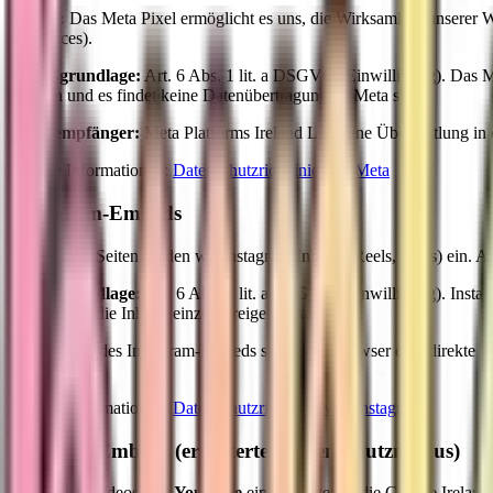
Zweck:
Das Meta Pixel ermöglicht es uns, die Wirksamkeit unserer
Audiences).
Rechtsgrundlage:
Art. 6 Abs. 1 lit. a DSGVO (Einwilligung). Das Me
geladen und es findet keine Datenübertragung an Meta statt.
Datenempfänger:
Meta Platforms Ireland Ltd. Eine Übermittlung in 
Weitere Informationen:
Datenschutzrichtlinie von Meta
Instagram-Embeds
Auf einigen Seiten binden wir Instagram-Inhalte (Reels, Posts) ein. An
Rechtsgrundlage:
Art. 6 Abs. 1 lit. a DSGVO (Einwilligung). Instag
über den du die Inhalte einzeln freigeben kannst.
Beim Laden des Instagram-Embeds stellt dein Browser eine direkte 
werden.
Weitere Informationen:
Datenschutzrichtlinie von Instagram
YouTube-Embeds (erweiterter Datenschutzmodus)
Wir binden Videos von
YouTube
ein. Anbieter ist die Google Irela