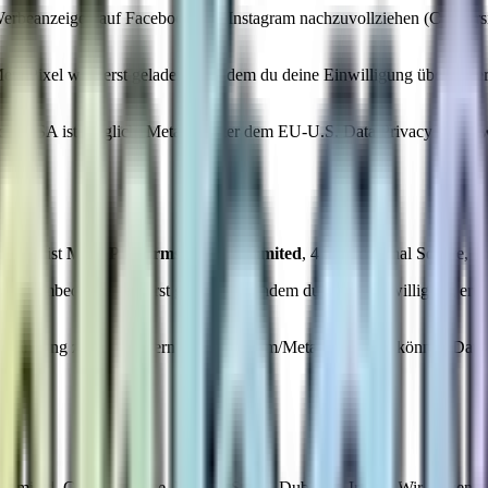
 Werbeanzeigen auf Facebook und Instagram nachzuvollziehen (Convers
ta Pixel wird erst geladen, nachdem du deine Einwilligung über unser 
die USA ist möglich; Meta ist unter dem EU-U.S. Data Privacy Framewor
bieter ist
Meta Platforms Ireland Limited
, 4 Grand Canal Square, Du
ram-Embeds werden erst geladen, nachdem du deine Einwilligung erteilt 
Verbindung zu den Servern von Instagram/Meta her. Dabei können Date
nd Limited, Gordon House, Barrow Street, Dublin 4, Irland. Wir nutzen