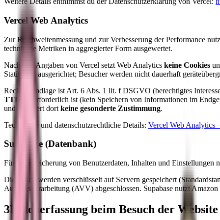
Weitere Details entnimmst du der Datenschutzerklärung von Vercel:
h
Vercel Web Analytics
Zur Reichweitenmessung und zur Verbesserung der Performance nut
technische Metriken in aggregierter Form ausgewertet.
Nach den Angaben von Vercel setzt Web Analytics
keine Cookies
un
Statistiken ausgerichtet; Besucher werden nicht dauerhaft geräteüber
Rechtsgrundlage ist Art. 6 Abs. 1 lit. f DSGVO (berechtigtes Intere
TTDSG
erforderlich ist (kein Speichern von Informationen im Endge
und erfordert dort
keine gesonderte Zustimmung
.
Technische und datenschutzrechtliche Details:
Vercel Web Analytics 
Supabase (Datenbank)
Für die Speicherung von Benutzerdaten, Inhalten und Einstellungen 
Die Daten werden verschlüsselt auf Servern gespeichert (Standardstan
Auftragsverarbeitung (AVV) abgeschlossen. Supabase nutzt Amazon Web 
3
Datenerfassung beim Besuch der Website