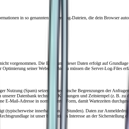
formationen in so genannten Server-Log-Dateien, die dein Browser autom
cht vorgenommen. Die Erfassung dieser Daten erfolgt auf Grundlage v
der Optimierung seiner Website – hierzu müssen die Server-Log-Files erf
er Nutzung (Spam) setzen wir technische Begrenzungen der Anfragenf
nserer Datenbank technische Kennungen und Zeitstempel (z. B. zu dei
ne E-Mail-Adresse in normalisierter Form, damit Wartezeiten durchges
nigt (typischerweise innerhalb von 24 Stunden). Daten zur Anmeldedro
chtsgrundlage ist unser berechtigtes Interesse an der Sicherstellung der