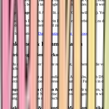
nocookie.com), bei dem laut Google erst dann Cookies gesetzt werden
Rechtsgrundlage:
Art. 6 Abs. 1 lit. a DSGVO (Einwilligung). YouTu
Beim Laden des Embeds stellt dein Browser eine Verbindung zu den S
Google den Besuch deinem Profil zuordnen.
Weitere Informationen:
Datenschutzerklärung von Google
4
Funktionen & Kommunikation
Registrierung & Benutzerkonto
Wenn du dich auf unserer Website registrierst, speichern wir die vo
ermöglichen.
Die Verarbeitung erfolgt auf Grundlage von Art. 6 Abs. 1 lit. b DSGV
dich hierzu an unsere Kontaktadresse oder nutze die Funktion in den P
Nutzungsbedingungen (Version & Nachweis):
Wir speichern, welc
Transparenzschritte. Für Nachweise und Auswertungen führen wir zusä
Löschung deines Kontos mitgelöscht wird.
Kontaktformular & Manuelle E-Mail-Kommunikati