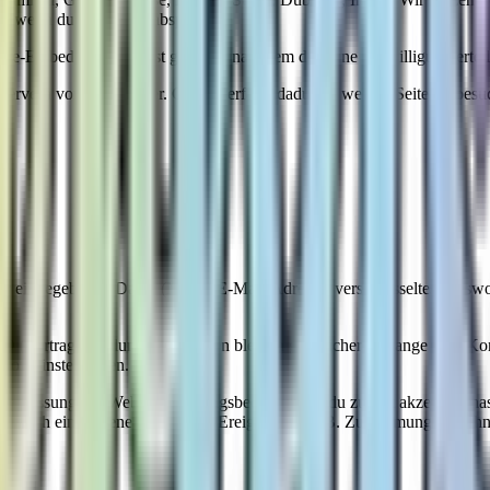
, wenn du das Video abspielst.
be-Embeds werden erst geladen, nachdem du deine Einwilligung erteilt 
ervern von Google her. Google erfährt dadurch, welche Seite du besuch
n dir eingegebenen Daten (Name, E-Mail-Adresse, verschlüsseltes Passw
O (Vertragserfüllung). Die Daten bleiben gespeichert, solange dein Kon
rofileinstellungen.
he Fassung der Website-Nutzungsbedingungen du zuletzt akzeptiert ha
tzlich eine eigene Tabelle mit Ereignissen (z. B. Zustimmung, Ablehn
on