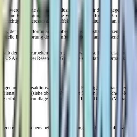
st, werden deine Angaben inklusive der von dir dort angegebenen Ko
ne deine Einwilligung weiter. Die Verarbeitung erfolgt auf Grundlage v
erechtigten Interesses an der effektiven Bearbeitung der an uns geric
tlung der Kontaktformular-Eingaben an unser Postfach nutzen wir den 
anuelle Beantwortung deiner Anfragen erfolgen anschließend über un
alb der EU verarbeiten können, haben wir diese Dienstleister rechtlic
 die USA erfolgt bei Resend auf Grundlage von Standardvertragsklau
(sogenannte Transaktions-Mails, wie z. B. Bestätigungen nach der Regi
 Dienst Resend (siehe oben). Wenn unser System eine solche E-Mail au
ung erfolgt auf Grundlage von Art. 6 Abs. 1 lit. b DSGVO (Vertragserfü
Setzen eines Häkchens bei der Registrierung oder beim Kaufprozess), n