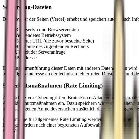
Server-Log-Dateien
Der Provider der Seiten (Vercel) erhebt und speichert automatisch In
Browsertyp und Browserversion
Verwendetes Betriebssystem
Referrer URL (die zuvor besuchte Seite)
Hostname des zugreifenden Rechners
Uhrzeit der Serveranfrage
IP-Adresse
Eine Zusammenführung dieser Daten mit anderen Datenquellen wird ni
berechtigtes Interesse an der technisch fehlerfreien Darstellung und 
Sicherheitsmaßnahmen (Rate Limiting)
Zum Schutz vor Cyberangriffen, Brute-Force-Attacken und übermäßig
Anmeldeschutzmaßnahmen ein. Dazu speichern wir vorübergehend in u
fehlgeschlagenen Anmeldeversuchen zusätzlich die von dir eingegebe
Die Einträge für allgemeines Rate Limiting werden regelmäßig berei
Einträge werden nach einer begrenzten Aufbewahrungsfrist entfernt. Re
DSGVO.