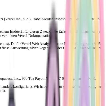
rs (Vercel Inc., s. o.). Dabei werden insbesondere Seitenaufrufe und
einem Endgerät für diesen Zweck. Die Erfassung ist auf aggregierte
er verlinkten Vercel-Dokumentation).
gebots). Da für Vercel Web Analytics
keine Einwilligung nach § 25
ist diese Auswertung
nicht
Gegenstand des Cookie-Consent-Banners
 Supabase, Inc., 970 Toa Payoh North #07-04, Singapore 319000.
 anders konfiguriert). Wir haben mit dem Anbieter einen Vertrag zur
ist.