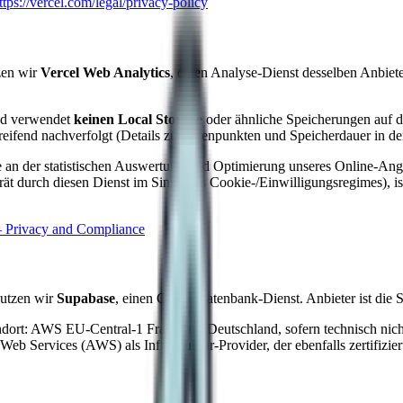
ttps://vercel.com/legal/privacy-policy
zen wir
Vercel Web Analytics
, einen Analyse-Dienst desselben Anbiete
d verwendet
keinen Local Storage
oder ähnliche Speicherungen auf d
greifend nachverfolgt (Details zu Datenpunkten und Speicherdauer in d
sse an der statistischen Auswertung und Optimierung unseres Online-An
rät durch diesen Dienst im Sinne des Cookie-/Einwilligungsregimes), 
– Privacy and Compliance
nutzen wir
Supabase
, einen Cloud-Datenbank-Dienst. Anbieter ist die
dort: AWS EU-Central-1 Frankfurt, Deutschland, sofern technisch nicht
Services (AWS) als Infrastruktur-Provider, der ebenfalls zertifiziert 