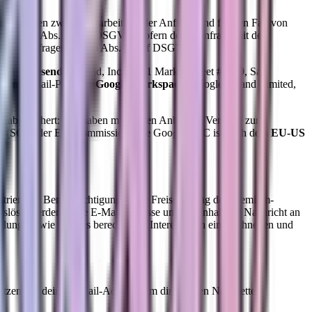
ntaktdaten zwecks Bearbeitung der Anfrage und für den Fall von
on Art. 6 Abs. 1 lit. b DSGVO (sofern deine Anfrage mit der
hteten Anfragen (Art. 6 Abs. 1 lit. f DSGVO).
Dienst
Resend
(Resend, Inc., 2261 Market Street #5039, San
seren E-Mail-Provider
Google Workspace
(Google Ireland Limited,
h abgesichert: Wir haben mit beiden Anbietern Verträge zur
seln (SCC) der EU-Kommission. Die Google LLC ist nach dem
EU-US
strierung, Benachrichtigungen zur Freischaltung des Premium-
slöst, werden deine E-Mail-Adresse und der Inhalt der Nachricht an
llung) sowie unseres berechtigten Interesses an einer schnellen und
utzen wir deine E-Mail-Adresse, um dir unseren Newsletter