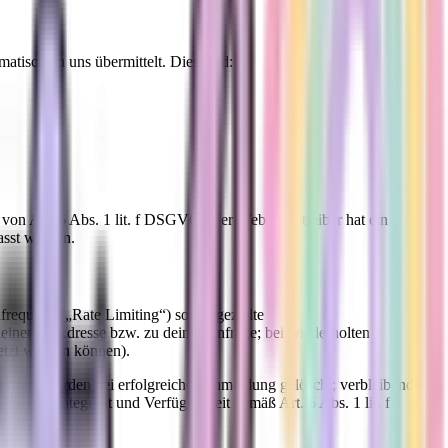
atisch an uns übermittelt. Dies sind:
on Art. 6 Abs. 1 lit. f DSGVO. Der Websitebetreiber hat ein
asst werden.
requenz („Rate Limiting“) sowie gezielte
ner IP-Adresse bzw. zu deiner Anfrage; bei wiederholten
etzt werden können).
sselung werden bei erfolgreicher Anmeldung gelöscht; verbleibende
 Systemintegrität und Verfügbarkeit gemäß Art. 6 Abs. 1 lit. f