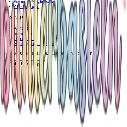
Premium-Mitgliedschaft
Abo kündigen
Über uns
Kontakt
Impressum
Datenschutz
Nutzungsbedingungen
©
2026
Bunterbasteln.de. Alle Rechte vorbehalten.
Cookie-Einstellungen