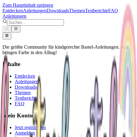
Zum Hauptinhalt springen
Entdecken
Anleitungen
Downloads
Themen
Testberichte
FAQ
Anleitungen
Die größte Community für kindgerechte Bastel-Anleitungen. Wir
bringen Farbe in den Alltag!
Inhalte
Entdecken
Anleitungen
Downloads
Themen
Testberichte
FAQ
Mein Konto
Jetzt registrieren
Anmelden