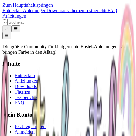
Zum Hauptinhalt springen
Entdecken
Anleitungen
Downloads
Themen
Testberichte
FAQ
Anleitungen
Die größte Community für kindgerechte Bastel-Anleitungen. Wir
bringen Farbe in den Alltag!
Inhalte
Entdecken
Anleitungen
Downloads
Themen
Testberichte
FAQ
Mein Konto
Jetzt registrieren
Anmelden