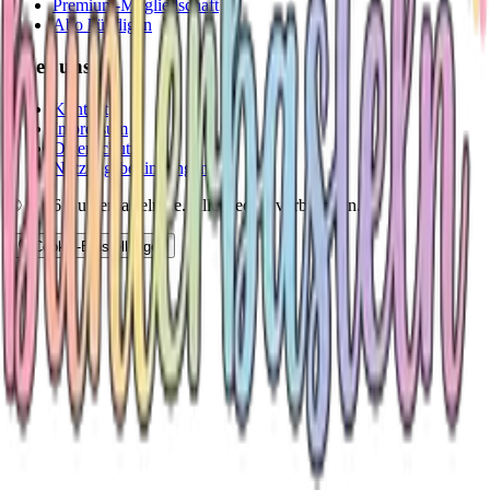
Premium-Mitgliedschaft
Abo kündigen
Über uns
Kontakt
Impressum
Datenschutz
Nutzungsbedingungen
©
2026
Bunterbasteln.de. Alle Rechte vorbehalten.
Cookie-Einstellungen